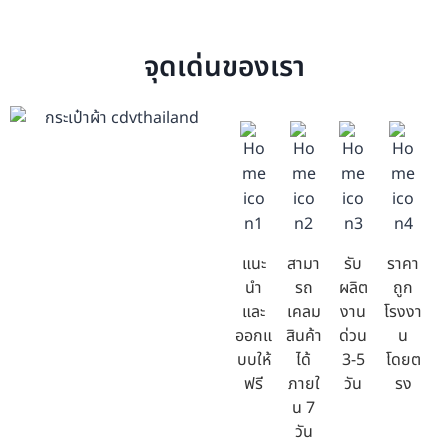
จุดเด่นของเรา
แนะ
สามา
รับ
ราคา
นำ
รถ
ผลิต
ถูก
และ
เคลม
งาน
โรงงา
ออกแ
สินค้า
ด่วน
น
บบให้
ได้
3-5
โดยต
ฟรี
ภายใ
วัน
รง
น 7
วัน