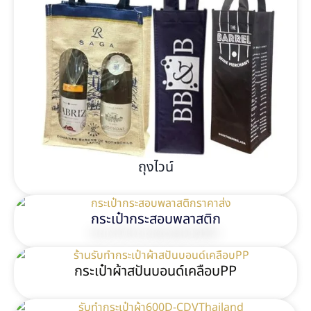
ถุงไวน์
กระเป๋ากระสอบพลาสติก
กระเป๋าผ้าสปันบอนด์เคลือบPP