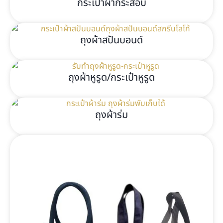
กระเป๋าผ้ากระสอบ
ถุงผ้าสปันบอนด์
ถุงผ้าหูรูด/กระเป๋าหูรูด
ถุงผ้าร่ม