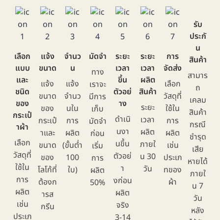
รับ
ประกั
น
เลือก
แจ้ง
จำนว
มัดจำ
ระยะ
ระยะ
การ
สินค้า
แบบ
ขนาด
น
เวลา
เวลา
จัดส่ง
ทาง
สามาร
และ
ขึ้น
ผลิต
แจ้ง
แจ้ง
เลือก
เราจะ
ถ
ชนิด
ตัวอย่
สินค้า
ขนาด
จำนว
วัสดุที่
มีการ
เคลม
ของ
าง
ระยะ
ของ
นใน
ใช้ใน
เก็บ
สินค้า
กระเป๋
ดำเนิ
เวลา
กระเป๋
การ
การ
มัดจำ
กรณี
าผ้า
นงา
ผลิต
าและ
ผลิต
ผลิต
ก่อน
ชำรุด
เลือก
นขึ้น
ภายใ
ขนาด
(ขั้นต่ำ
เช่น
เริ่ม
เสีย
วัสดุที่
ตัวอย่
น 30
ของ
100
ประเภ
การ
หายได้
ใช้ใน
า
วัน
โลโก้ที่
ใบ)
ทของ
ผลิต
ภายใ
การ
งก่อน
ต้องก
ผ้า
50%
น 7
ผลิต
ผลิต
ารส
วัน
เช่น
จริง
กรีน
หลัง
ประเภ
3-14