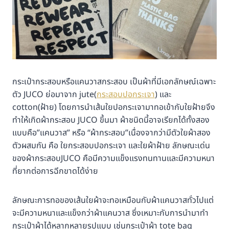
กระเป๋ากระสอบหรือแคนวาสกระสอบ เป็นผ้าที่มีเอกลักษณ์เฉพาะ
ตัว JUCO ย่อมาจาก jute(
กระสอบปอกระเจา
) และ
cotton(ฝ้าย) โดยการนำเส้นใยปอกระเจามาทอเข้ากับใยฝ้ายจึง
ทำให้เกิดผ้ากระสอบ JUCO ขึ้นมา ผ้าชนิดนี้อาจเรียกได้ทั้งสอง
แบบคือ”แคนวาส” หรือ “ผ้ากระสอบ”เนื่องจากว่ามีตัวใยผ้าสอง
ตัวผสมกัน คือ ใยกระสอบปอกระเจา และใยผ้าฝ้าย ลักษณะเด่น
ของผ้ากระสอบJUCO คือมีความแข็งแรงทนทานและมีความหนา
ที่ยากต่อการฉีกขาดได้ง่าย
ลักษณะการทอของเส้นใยผ้าจะทอเหมือนกับผ้าแคนวาสทั่วไปแต่
จะมีความหนาและแข็งกว่าผ้าแคนวาส ซึ่งเหมาะกับการนำมาทำ
กระเป๋าผ้าได้หลากหลายรูปแบบ เช่นกระเป๋าผ้า tote bag