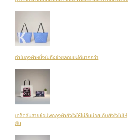
ทำไมถุงผ้าหนึ่งใบถึงช่วยลดขยะได้มากกว่า
เคล็ดลับสายช้อปพกถุงผ้ายังไงให้ไม่ลืมบ่อยเก็บยังไงไม่ให้
ยับ