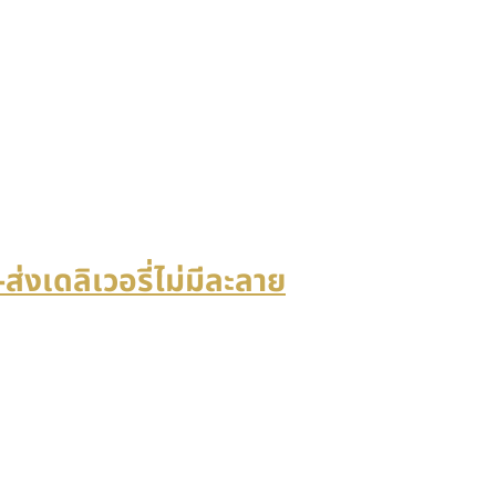
งเดลิเวอรี่ไม่มีละลาย