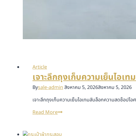
Article
เจาะลึกถุงเก็บความเย็นไอเทม
By
sale-admin
สิงหาคม 5, 2026
สิงหาคม 5, 2026
เจาะลึกถุงเก็บความเย็นไอเทมลับล็อกความสดช็อปไ
Read More