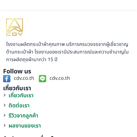
a
i
o
c
n
p
e
e
y
b
L
o
i
โรงงานผลิตกระเป๋าผ้าคุณภาพ บริการครบวงจรจากผู้เชี่ยวชาญ
o
n
ด้านกระเป๋าผ้า โรงงานของเรามีประสบการณ์และความชำนาญใน
k
k
การผลิตถุงผ้ามากว่า 15 ปี
Follow us
cdv.co.th
cdv.co.th
เกี่ยวกับเรา
เกี่ยวกับเรา
ติดต่อเรา
รีวิวจากลูกค้า
ผลงานของเรา