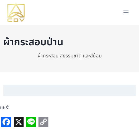
ผ้ากระสอบป่าน
ผ้ากระสอบ สีธรรมชาติ และสีย้อม
แชร์:
F
X
L
C