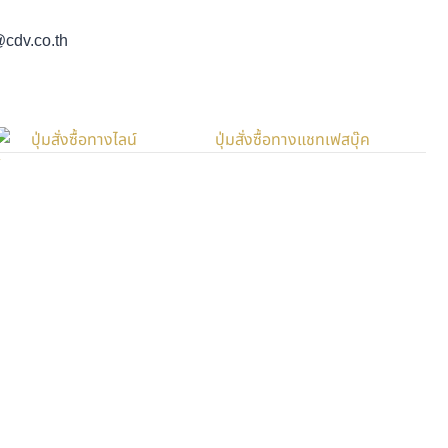
 @cdv.co.th
T