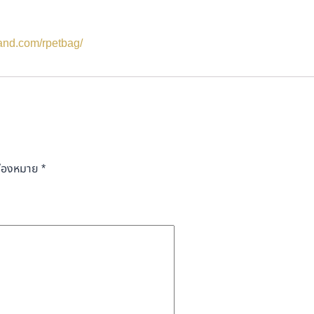
land.com/rpetbag/
รื่องหมาย
*