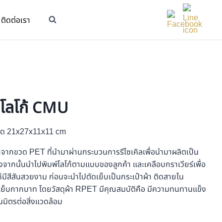
ติดต่อเรา
 โลโก้ CMU
นาด 21x27x11x11 cm
ทำมาจากขวด PET ที่นำมาผ่านกระบวนการรีไซเคิลเพื่อนำมาผลิตเป็น
ลังจากนั้นนำไปพิมพ์โลโก้ตามแบบของลูกค้า และเคลือบกราเวียร์เพื่อ
ีสีสันสวยงาม ก่อนจะนำไปตัดเย็บเป็นกระเป๋าผ้า ติดสายไน
เย็บกากบาท โดยวัสดุผ้า RPET มีคุณสมบัติคือ มีความทนทานแข็ง
นมิตรต่อสิ่งแวดล้อม