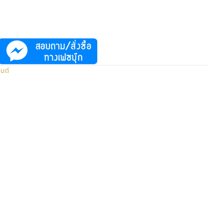
อนด์
py
k