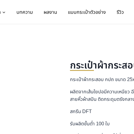
า
บทความ
ผลงาน
แบบกระเป๋าตัวอย่าง
รีวิว
กระเป๋าผ้ากระส
กระเป๋าผ้ากระสอบ กปถ ขนาด 2
ผลิตจากเส้นใยปอมีความเหนียว ฉ
สายหิ้วผ้าสปัน ติดกระดุมตรังกลา
สกรีน DFT
รับผลิตขั้นต่ำ 100 ใบ