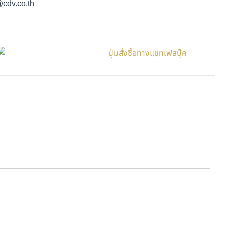
 @cdv.co.th