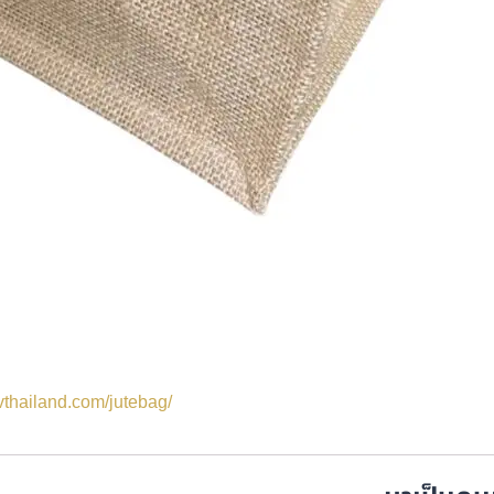
dvthailand.com/jutebag/