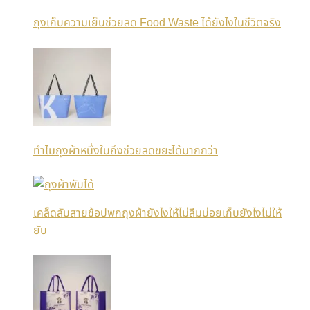
ถุงเก็บความเย็นช่วยลด Food Waste ได้ยังไงในชีวิตจริง
ทำไมถุงผ้าหนึ่งใบถึงช่วยลดขยะได้มากกว่า
เคล็ดลับสายช้อปพกถุงผ้ายังไงให้ไม่ลืมบ่อยเก็บยังไงไม่ให้
ยับ