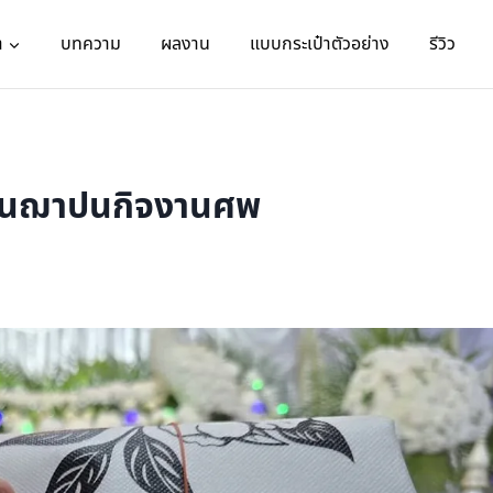
า
บทความ
ผลงาน
แบบกระเป๋าตัวอย่าง
รีวิว
งานฌาปนกิจงานศพ