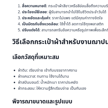
สื่อความหมายดี
: กระเป๋าผ้าสีขาวหรือสีอ่อนสื่อถึงความบร
ประโยชน์ใช้สอย
: ผู้รับสามารถนำไปใช้ในชีวิตประจำวันได้
ประหยัดและคุ้มค่า
: ราคาไม่แพง แต่มีคุณค่าทางจิตใจ
เป็นมิตรกับสิ่งแวดล้อม
: ใช้ซ้ำได้ ลดการใช้ถุงพลาสติก
ปรับแต่งได้
: สามารถสกรีนข้อความหรือรูปภาพเพื่อระลึกถึงผ
วิธีเลือกกระเป๋าผ้าสำหรับงานฌาป
เลือกวัสดุที่เหมาะสม
ผ้าดิบ: เรียบง่าย เข้ากับบรรยากาศงาน
ผ้าแคนวาส: ทนทาน ใช้งานได้นาน
ผ้าสปันบอนด์: น้ำหนักเบา ราคาประหยัด
ผ้ากระสอบ: ให้ความรู้สึกเรียบง่าย เป็นกันเอง
พิจารณาขนาดและรูปแบบ