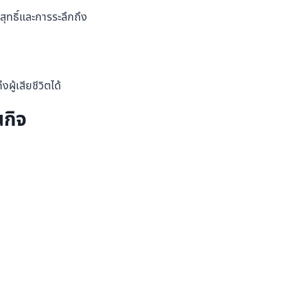
ิสุทธิ์และการระลึกถึง
ู้เสียชีวิตได้
นกิจ