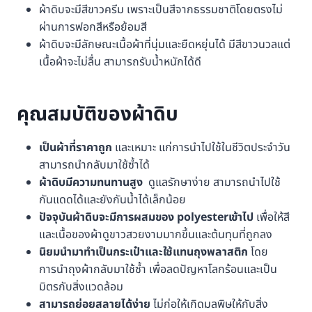
ผ้าดิบจะมีสีขาวครีม เพราะเป็นสีจากธรรมชาติโดยตรงไม่
ผ่านการฟอกสีหรือย้อมสี
ผ้าดิบจะมีลักษณะเนื้อผ้าที่นุ่มและยืดหยุ่นได้ มีสีขาวนวลแต่
เนื้อผ้าจะไม่ลื่น สามารถรับน้ำหนักได้ดี
คุณสมบัติของผ้าดิบ
เป็นผ้าที่ราคาถูก
และเหมาะ แก่การนำไปใช้ในชีวิตประจำวัน
สามารถนำกลับมาใช้ซ้ำได้
ผ้าดิบมีความทนทานสูง
ดูแลรักษาง่าย สามารถนำไปใช้
กันแดดได้และยังกันน้ำได้เล็กน้อย
ปัจจุบันผ้าดิบจะมีการผสมของ polyesterเข้าไป
เพื่อให้สี
และเนื้อของผ้าดูขาวสวยงามมากขึ้นและต้นทุนที่ถูกลง
นิยมนำมาทำเป็นกระเป๋าและใช้แทนถุงพลาสติก
โดย
การนำถุงผ้ากลับมาใช้ซ้ำ เพื่อลดปัญหาโลกร้อนและเป็น
มิตรกับสิ่งแวดล้อม
สามารถย่อยสลายได้ง่าย
ไม่ก่อให้เกิดมลพิษให้กับสิ่ง