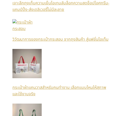
เจาะลึกถุงเก็บความเย็นไอเทมลับล็อกความสดช็อปไอศกรีม-
แคมป์ปิ้ง-ส่งเดลิเวอรี่ไม่มีละลาย
วิวัฒนาการของกระเป๋ากระสอบ จากถุงสินค้า สู่แฟชั่นไอเท็ม
กระเป๋าผ้าแคนวาสสำหรับคนทำงาน เลือกแบบไหนให้สุภาพ
และใช้งานจริง