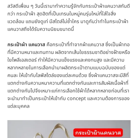
สวัสดีเพื่อน ๆ วันนี้เรามาทำความรู้จักกับกระเป๋าผ้าแคนวาสกันดี
กว่า กระเป๋าผ้า สุดฮิตที่เป็นเทรนในหมู่คนรุ่นใหม่ที่ใส่ใจสิ่ง
แวดล้อม แถมยังดูเท่ มีสไตล์ไม่ซ้ำใคร มาดูกันว่าทำไมกระเป๋าผ้า
แคนวาสถึงได้รับความนิยมขนาดนี้
กระเป๋าผ้า แคนวาส
คือกระเป๋าที่ทำจากผ้าแคนวาส ซึ่งเป็นผ้าทอ
ที่มีความหนาและทนทาน ผลิตจากเส้นใยธรรมชาติอย่างฝ้ายหรือ
ใยโพลีเอสเตอร์ ทำให้มีความแข็งแรงและคงทนสูง และมีความ
หลากหลายในการเลือกนำมาผลิตกระเป๋าตามแบบฉบับของแต่
คนละ ให้เข้ากับไลฟ์สไตล์ของแต่ละคนด้วย ซึ่งผ้าแคนวาสจะมีสีที่
แตกต่างกันความหนาความที่แตกต่างกันและการสัมผัสเนื้อผ้าที่
แตกต่างกันไปจึงเหมาะแก่การเลือกใช้ผ้าได้หลากหลายก่อนที่เรา
จะนำมาทำเป็นกระเป๋าให้เข้ากับ concept และความต้องการของ
แต่ละบุคคล