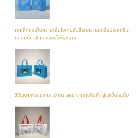
เจาะลึกถุงเก็บความเย็นไอเทมลับล็อกความสดช็อปไอศกรีม-
แคมป์ปิ้ง-ส่งเดลิเวอรี่ไม่มีละลาย
วิวัฒนาการของกระเป๋ากระสอบ จากถุงสินค้า สู่แฟชั่นไอเท็ม