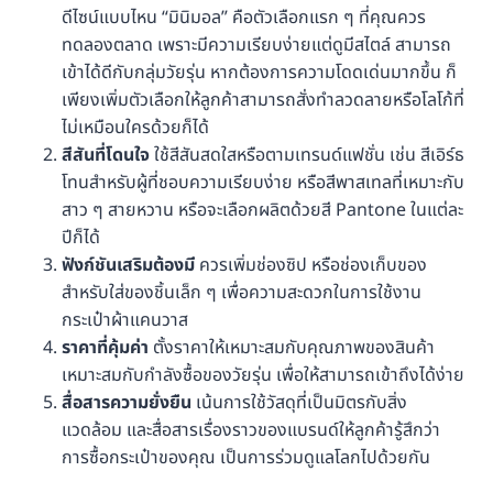
ดีไซน์แบบไหน “มินิมอล” คือตัวเลือกแรก ๆ ที่คุณควร
ทดลองตลาด เพราะมีความเรียบง่ายแต่ดูมีสไตล์ สามารถ
เข้าได้ดีกับกลุ่มวัยรุ่น หากต้องการความโดดเด่นมากขึ้น ก็
เพียงเพิ่มตัวเลือกให้ลูกค้าสามารถสั่งทำลวดลายหรือโลโก้ที่
ไม่เหมือนใครด้วยก็ได้
สีสันที่โดนใจ
ใช้สีสันสดใสหรือตามเทรนด์แฟชั่น เช่น สีเอิร์ธ
โทนสำหรับผู้ที่ชอบความเรียบง่าย หรือสีพาสเทลที่เหมาะกับ
สาว ๆ สายหวาน หรือจะเลือกผลิตด้วยสี Pantone ในแต่ละ
ปีก็ได้
ฟังก์ชันเสริมต้องมี
ควรเพิ่มช่องซิป หรือช่องเก็บของ
สำหรับใส่ของชิ้นเล็ก ๆ เพื่อความสะดวกในการใช้งาน
กระเป๋าผ้าแคนวาส
ราคาที่คุ้มค่า
ตั้งราคาให้เหมาะสมกับคุณภาพของสินค้า
เหมาะสมกับกำลังซื้อของวัยรุ่น เพื่อให้สามารถเข้าถึงได้ง่าย
สื่อสารความยั่งยืน
เน้นการใช้วัสดุที่เป็นมิตรกับสิ่ง
แวดล้อม และสื่อสารเรื่องราวของแบรนด์ให้ลูกค้ารู้สึกว่า
การซื้อกระเป๋าของคุณ เป็นการร่วมดูแลโลกไปด้วยกัน