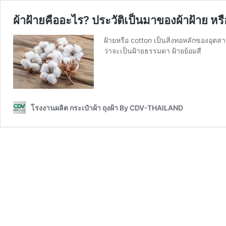
ผ้าฝ้ายคืออะไร? ประวัติเป็นมาของผ้าฝ้าย หร
ฝ้ายหรือ cotton เป็นสิ่งทอหลักของอุตสาหก
ว่าจะเป็นฝ้ายธรรมดา ฝ้ายย้อมสี
โรงงานผลิต กระเป๋าผ้า ถุงผ้า By CDV-THAILAND